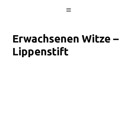
Skip
Menu
to
content
Erwachsenen Witze –
Lippenstift