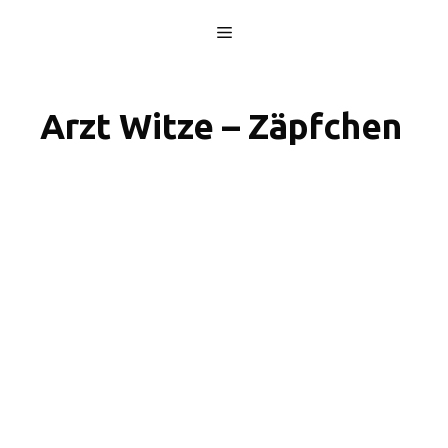
Skip
Menu
to
content
Arzt Witze – Zäpfchen