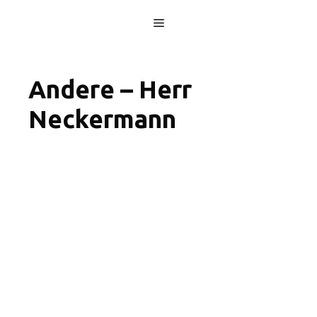
Skip
Menu
to
content
Andere – Herr
Neckermann